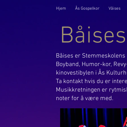
Hjem
Ås Gospelkor
Våises
Båises
Båises er Stemmeskolens k
Boyband, Humor-kor, Revy-ko
kinovestibylen i Ås Kulturh
Ta kontakt hvis du er inter
Musikkretningen er rytmis
noter for å være med.