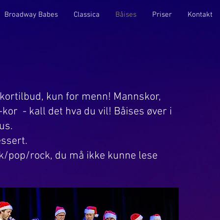
Broadway Babes
Classica
Båises
Priser
Kontakt
ortilbud, kun for menn! Mannskor,
r - kall det hva du vil! Båises øver i
us.
essert.
k/pop/rock, du må ikke kunne lese