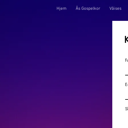
Hjem
Ås Gospelkor
Våises
F
E
S