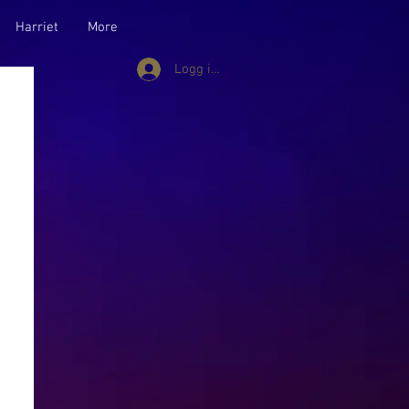
Harriet
More
Logg inn