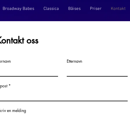
Broadway Babes
Classica
Båises
Priser
Kontakt
Kontakt oss
ornavn
Etternavn
-post
kriv en melding