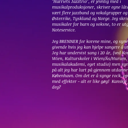
"Harriets Jazztrio", er jevnlig med i
musikalproduksjoner, skriver egne låte
vært flere jazzband og vokalgrupper og
Østerrike, Tyskland og Norge. Jeg skri
musikaler for barn og voksne, to er ut
Noteservice.
Jeg BRENNER for korene mine, og synes
givende hvis jeg kan hjelpe sangere å ut
Jeg har undervist sang i 20 år, (ved Ko
Wien, Kulturskoler i Wien/Ås/Hurum,
musikalakademi, eget studio) men syn
på alt jeg har lurt på gjennom utdanne
København. Om det er å synge rock, op
med effekter - alt er like gøy! Kanskje 
deg?