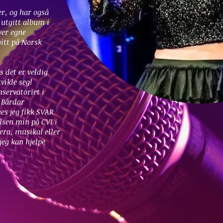
r, og har også
 utgitt album i
ver egne
gitt på Norsk
 det er veldig
vikle seg!
nservatoriet i
 Bårdar
es jeg fikk SVAR
lsen min på CVI i
era, musikal eller
jeg kan hjelpe