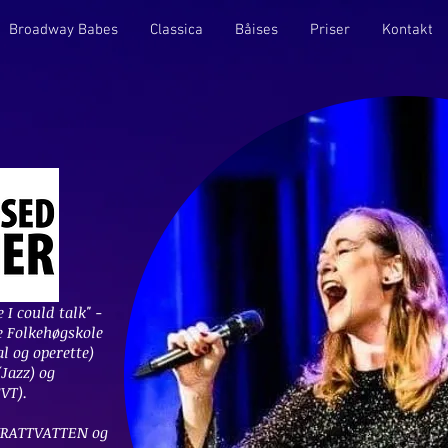
Broadway Babes
Classica
Båises
Priser
Kontakt
T
 I could talk" -
e Folkehøgskole
l og operette)
Jazz) og
VT).
SKRATTVATTEN og